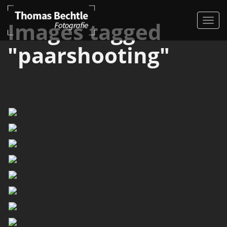
Images tagged
"paarshooting"