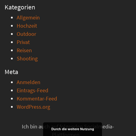
Kategorien
Allgemein
Hochzeit
Outdoor
Privat
Reisen
Shooting
Meta
Anmelden
Eintrags-Feed
Kommentar-Feed
WordPress.org
Ich bin auch auf folgenden Socialmedia-
Durch die weitere Nutzung
Plattformen ...