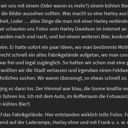
n wir uns mit einem (Oder waren es mehr?) einem kühlen 
die Bilder aussehen sollten. Was macht so eine Harley aus? 
eit, Leder … alles Dinge die man mit einer Harley verbindet
ir schauten uns Fotos vom Harley Davidson im Internet an
standen nach und nach, und bei einem weiteren Bier, konkret
heim. Er hatte sofort ein paar Ideen, wo man bestimmte Mo
 recht schnell ein altes Fabrikgelände aufgetan, wo man c
ar frei und legal zugänglich. So hatten wir schon mal eine
e wollten wir die Stadt verlassen und irgendwo einen Feldwe
hnliches suchen. Wir waren überzeugt, so etwas schnell zu 
ing es dann los. Der Himmel war blau, die Sonne knallte 
ir fuhren los. Ich mit dem Auto, im Kofferraum die Fotoaus
n kühles Bier!)
uf das Fabrikgelände. Hier entstanden wirklich tolle Fotos. 
end auf der Laderampe, Harley ohne und mit Frank u. s. w. u.