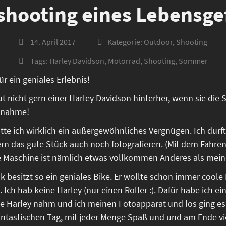
shooting eines Lebensge
14. April 2017
Kategorie:
Outdoor
,
Shooting
Tags:
Harley Davidson
,
Motorrad
,
Shooting
,
Sommer
r ein geniales Erlebnis!
 nicht gern einer Harley Davidson hinterher, wenn sie die S
usnahme!
e ich wirklich ein außergewöhnliches Vergnügen. Ich durfte
rn das gute Stück auch noch fotografieren. (Mit dem Fahren 
e Maschine ist nämlich etwas vollkommen Anderes als mein 
 besitzt so ein geniales Bike. Er wollte schon immer coole
 Ich hab keine Harley (nur einen Roller :). Dafür habe ich e
ne Harley nahm und ich meinen Fotoapparat und los ging es.
ntastischen Tag, mit jeder Menge Spaß und und am Ende vie