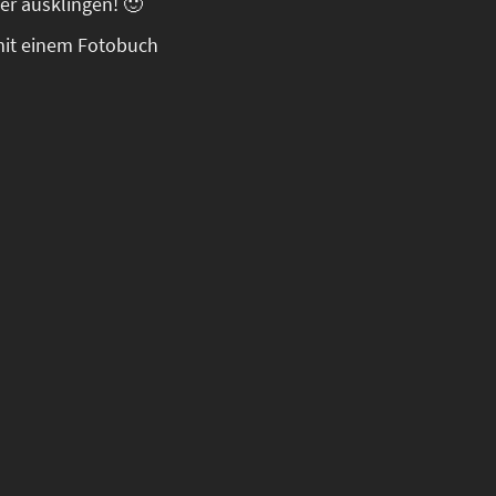
ier ausklingen! 🙂
 mit einem Fotobuch