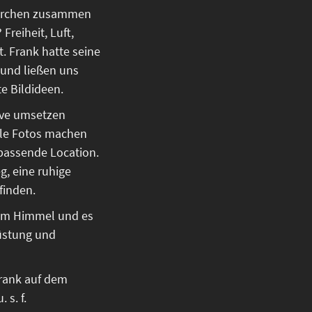
Bierchen zusammen
Freiheit, Luft,
. Frank hatte seine
 und ließen uns
e Bildideen.
tive umsetzen
oole Fotos machen
 passende Location.
g, eine ruhige
finden.
vom Himmel und es
rüstung und
Frank auf dem
 s. f.