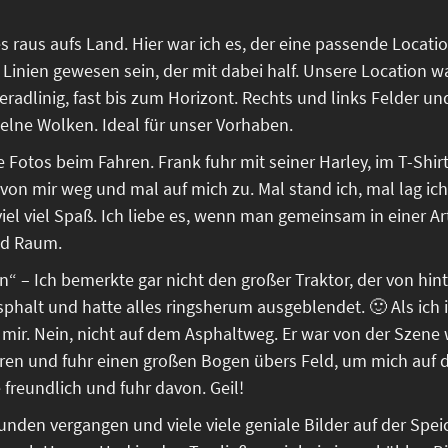
s raus aufs Land. Hier war ich es, der eine passende Locati
r Linien gewesen sein, der mit dabei half. Unsere Location wa
geradlinig, fast bis zum Horizont. Rechts und links Felder 
lne Wolken. Ideal für unser Vorhaben.
e Fotos beim Fahren. Frank fuhr mit seiner Harley, im T-Shi
 von mir weg und mal auf mich zu. Mal stand ich, mal lag ic
viel viel Spaß. Ich liebe es, wenn man gemeinsam in einer Art
nd Raum.
n“ – Ich bemerkte gar nicht den großer Traktor, der von hi
Asphalt und hatte alles ringsherum ausgeblendet. 🙂 Als ich
 mir. Nein, nicht auf dem Asphaltweg. Er war von der Szene 
ören und fuhr einen großen Bogen übers Feld, um mich auf 
 freundlich und fuhr davon. Geil!
nden vergangen und viele viele geniale Bilder auf der Spei