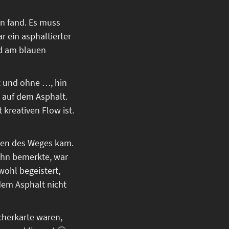
on fand. Es muss
r ein asphaltierter
und am blauen
rt und ohne …, hin
h auf dem Asphalt.
 kreativen Flow ist.
nten des Weges kam.
 ihn bemerkte, war
wohl begeistert,
dem Asphalt nicht
cherkarte waren,