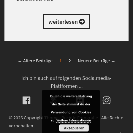
weiterlesen
← Ältere Beiträge
1
2
Neuere Beiträge →
Ich bin auch auf folgenden Socialmedia-
Plattformen ...
Durch die weitere Nutzung
der Seite stimmst du der
Verwendung von Cookies
© 2026 Copyright Thomas Bechtle Fotografie - Alle Rechte
zu.
Weitere Informationen
vorbehalten.
Akzeptieren