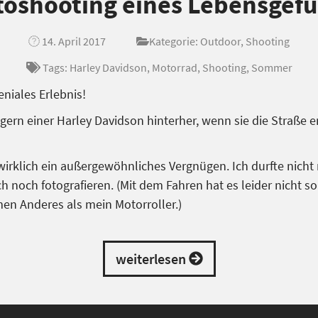
toshooting eines Lebensgefü
14. April 2017
Kategorie:
Outdoor
,
Shooting
Tags:
Harley Davidson
,
Motorrad
,
Shooting
,
Sommer
niales Erlebnis!
ern einer Harley Davidson hinterher, wenn sie die Straße en
rklich ein außergewöhnliches Vergnügen. Ich durfte nicht n
 noch fotografieren. (Mit dem Fahren hat es leider nicht s
en Anderes als mein Motorroller.)
weiterlesen