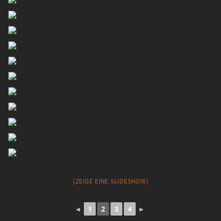
[ZEIGE EINE SLIDESHOW]
◄
1
2
3
4
►