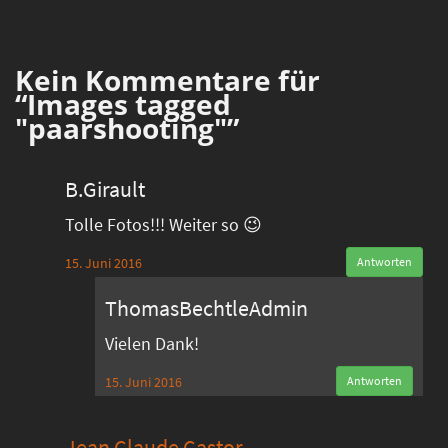
Kein
Kommentare für
“Images tagged
"paarshooting"”
B.Girault
Tolle Fotos!!! Weiter so 😉
15. Juni 2016
Antworten
ThomasBechtleAdmin
Vielen Dank!
15. Juni 2016
Antworten
Jean Claude Castor