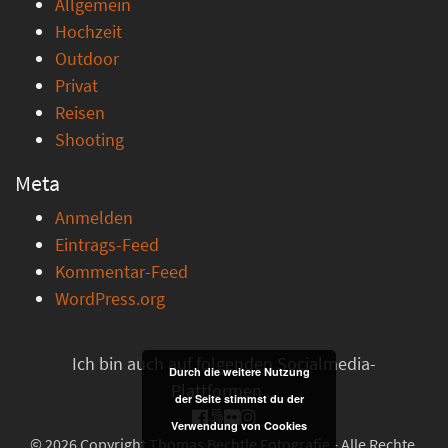
Allgemein
Hochzeit
Outdoor
Privat
Reisen
Shooting
Meta
Anmelden
Eintrags-Feed
Kommentar-Feed
WordPress.org
Ich bin auch auf folgenden Socialmedia-
Durch die weitere Nutzung
Plattformen ...
der Seite stimmst du der
Verwendung von Cookies
© 2026 Copyright Thomas Bechtle Fotografie - Alle Rechte