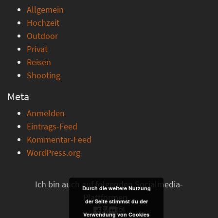
Allgemein
Hochzeit
Outdoor
Privat
Reisen
Shooting
Meta
Anmelden
Eintrags-Feed
Kommentar-Feed
WordPress.org
Ich bin auch auf folgenden Socialmedia-
Durch die weitere Nutzung
Plattformen ...
der Seite stimmst du der
Verwendung von Cookies