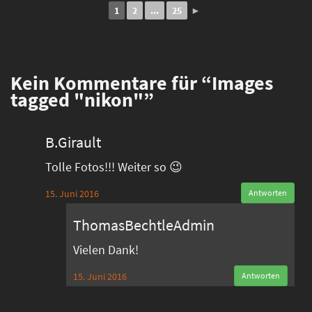
1
2
...
25
►
Kein
Kommentare für “Images
tagged "nikon"”
B.Girault
Tolle Fotos!!! Weiter so 😉
15. Juni 2016
Antworten
ThomasBechtleAdmin
Vielen Dank!
15. Juni 2016
Antworten