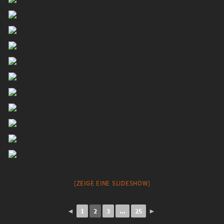
[ZEIGE EINE SLIDESHOW]
◄
1
2
3
...
25
►