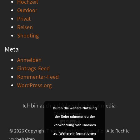
Hochzeit
Outdoor
Privat
Reisen
Shooting
Meta
Anmelden
Eintrags-Feed
Kommentar-Feed
WordPress.org
Ich bin auch auf folgenden Socialmedia-
Durch die weitere Nutzung
Plattformen ...
der Seite stimmst du der
Verwendung von Cookies
© 2026 Copyright Thomas Bechtle Fotografie - Alle Rechte
zu.
Weitere Informationen
vorbehalten.