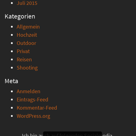
Juli 2015
Kategorien
Allgemein
Hochzeit
Outdoor
Privat
Reisen
Shooting
Meta
Anmelden
Eintrags-Feed
Kommentar-Feed
WordPress.org
Ich bin auch auf folgenden Socialmedia-