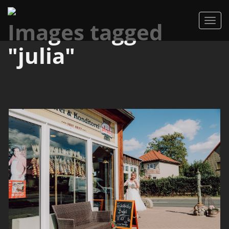
Images tagged
"julia"