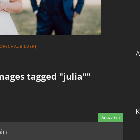
VORSCHAUBILDER]
A
ages tagged "julia"”
K
Antworten
in