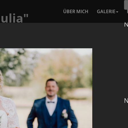
ÜBER MICH
GALERIE
ulia"
N
N