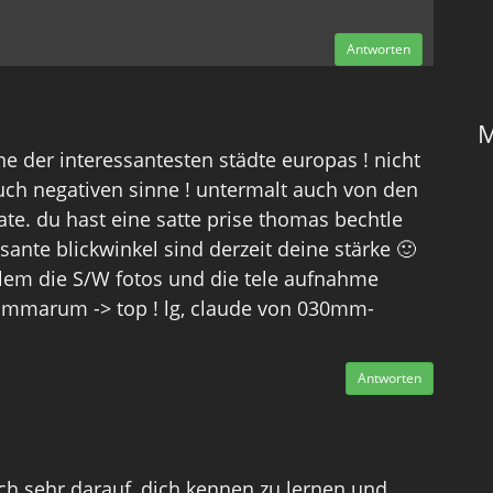
Antworten
M
ne der interessantesten städte europas ! nicht
uch negativen sinne ! untermalt auch von den
ate. du hast eine satte prise thomas bechtle
ssante blickwinkel sind derzeit deine stärke 🙂
llem die S/W fotos und die tele aufnahme
mmarum -> top ! lg, claude von 030mm-
Antworten
ch sehr darauf, dich kennen zu lernen und