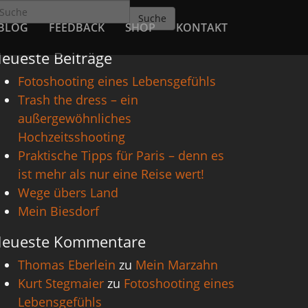
Suche
BLOG
FEEDBACK
SHOP
KONTAKT
eueste Beiträge
Fotoshooting eines Lebensgefühls
Trash the dress – ein
außergewöhnliches
Hochzeitsshooting
Praktische Tipps für Paris – denn es
ist mehr als nur eine Reise wert!
Wege übers Land
Mein Biesdorf
eueste Kommentare
Thomas Eberlein
zu
Mein Marzahn
Kurt Stegmaier
zu
Fotoshooting eines
Lebensgefühls