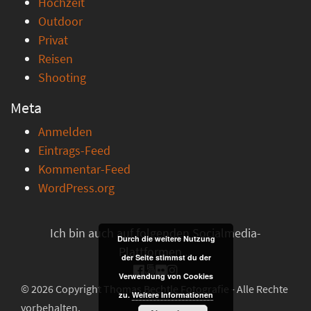
Hochzeit
Outdoor
Privat
Reisen
Shooting
Meta
Anmelden
Eintrags-Feed
Kommentar-Feed
WordPress.org
Ich bin auch auf folgenden Socialmedia-
Durch die weitere Nutzung
Plattformen ...
der Seite stimmst du der
Verwendung von Cookies
© 2026 Copyright Thomas Bechtle Fotografie - Alle Rechte
zu.
Weitere Informationen
vorbehalten.