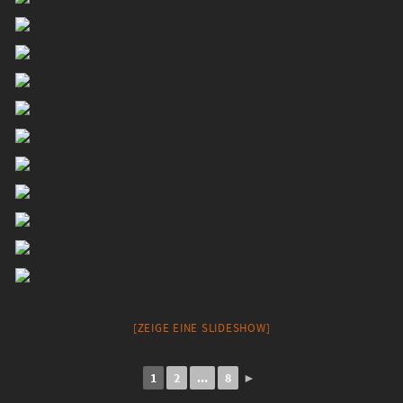
[ZEIGE EINE SLIDESHOW]
1
2
...
8
►