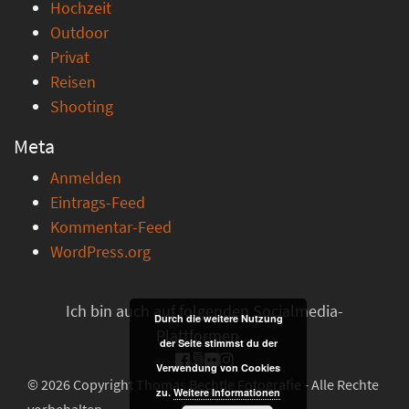
Hochzeit
Outdoor
Privat
Reisen
Shooting
Meta
Anmelden
Eintrags-Feed
Kommentar-Feed
WordPress.org
Ich bin auch auf folgenden Socialmedia-
Durch die weitere Nutzung
Plattformen ...
der Seite stimmst du der
Verwendung von Cookies
© 2026 Copyright Thomas Bechtle Fotografie - Alle Rechte
zu.
Weitere Informationen