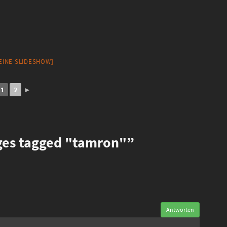
 EINE SLIDESHOW]
1
2
►
es tagged "tamron"”
Antworten