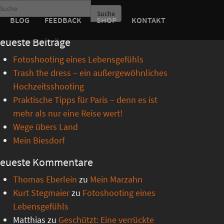
Suche
BLOG
FEEDBACK
SHOP
KONTAKT
eueste Beiträge
Fotoshooting eines Lebensgefühls
Trash the dress – ein außergewöhnliches
Hochzeitsshooting
Praktische Tipps für Paris – denn es ist
mehr als nur eine Reise wert!
Wege übers Land
Mein Biesdorf
eueste Kommentare
Thomas Eberlein
zu
Mein Marzahn
Kurt Stegmaier
zu
Fotoshooting eines
Lebensgefühls
Matthias
zu
Geschützt: Eine verrückte