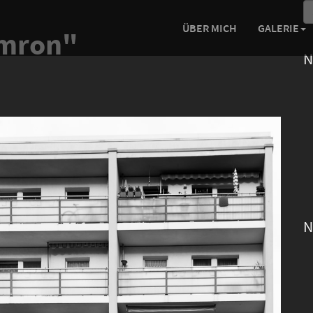
ÜBER MICH
GALERIE
amron"
N
N