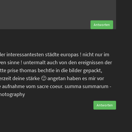
n
Antworten
der interessantesten städte europas ! nicht nur im
ven sinne ! untermalt auch von den ereignissen der
tte prise thomas bechtle in die bilder gepackt,
erzeit deine stärke 🙂 angetan haben es mir vor
tele aufnahme vom sacre coeur. summa summarum -
photography
Antworten