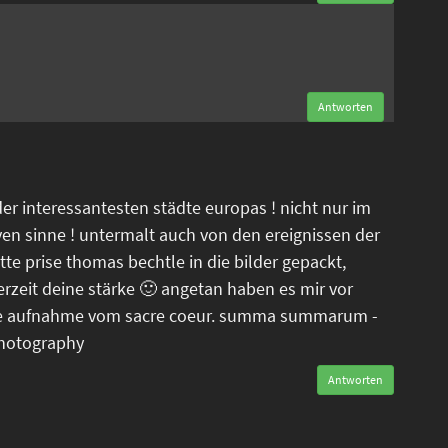
n
Antworten
der interessantesten städte europas ! nicht nur im
ven sinne ! untermalt auch von den ereignissen der
tte prise thomas bechtle in die bilder gepackt,
erzeit deine stärke 🙂 angetan haben es mir vor
tele aufnahme vom sacre coeur. summa summarum -
photography
Antworten