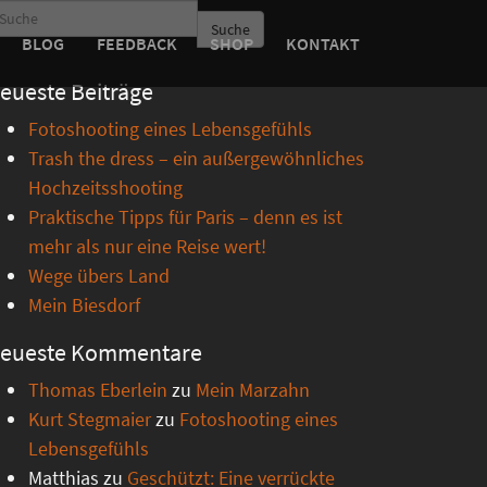
Suche
BLOG
FEEDBACK
SHOP
KONTAKT
eueste Beiträge
Fotoshooting eines Lebensgefühls
Trash the dress – ein außergewöhnliches
Hochzeitsshooting
Praktische Tipps für Paris – denn es ist
mehr als nur eine Reise wert!
Wege übers Land
Mein Biesdorf
eueste Kommentare
Thomas Eberlein
zu
Mein Marzahn
Kurt Stegmaier
zu
Fotoshooting eines
Lebensgefühls
Matthias
zu
Geschützt: Eine verrückte