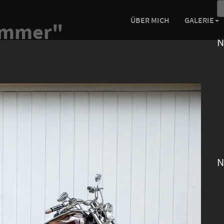
ÜBER MICH
GALERIE
ommer"
N
N