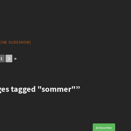
 EINE SLIDESHOW]
1
2
►
es tagged "sommer"”
Antworten