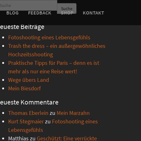
Suche
BLOG
FEEDBACK
SHOP
KONTAKT
eueste Beiträge
Fotoshooting eines Lebensgefühls
Trash the dress – ein außergewöhnliches
Hochzeitsshooting
Praktische Tipps für Paris – denn es ist
mehr als nur eine Reise wert!
Wege übers Land
Mein Biesdorf
eueste Kommentare
Thomas Eberlein
zu
Mein Marzahn
Kurt Stegmaier
zu
Fotoshooting eines
Lebensgefühls
Matthias
zu
Geschützt: Eine verrückte