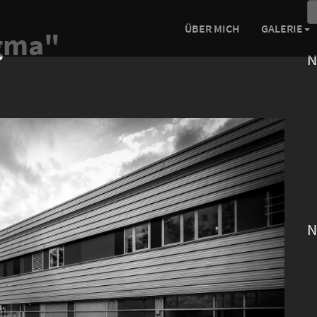
ÜBER MICH
GALERIE
igma"
N
N