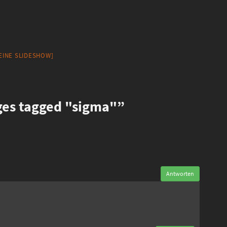
 EINE SLIDESHOW]
es tagged "sigma"”
Antworten
n