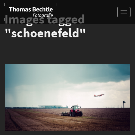
Images tagged
"schoenefeld"