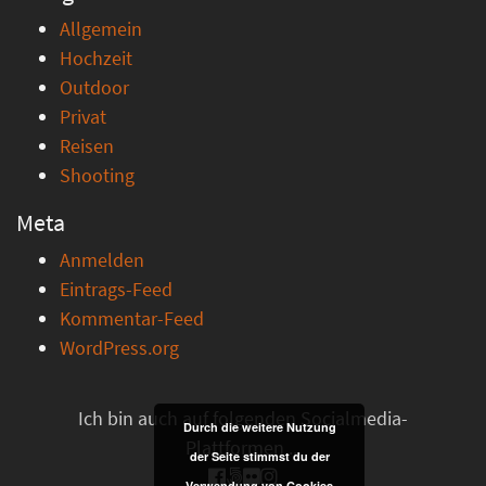
Allgemein
Hochzeit
Outdoor
Privat
Reisen
Shooting
Meta
Anmelden
Eintrags-Feed
Kommentar-Feed
WordPress.org
Ich bin auch auf folgenden Socialmedia-
Durch die weitere Nutzung
Plattformen ...
der Seite stimmst du der
Verwendung von Cookies