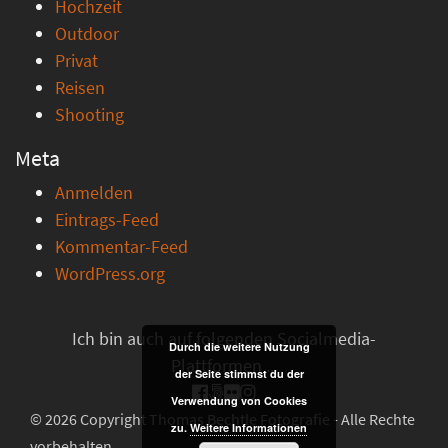
Hochzeit
Outdoor
Privat
Reisen
Shooting
Meta
Anmelden
Eintrags-Feed
Kommentar-Feed
WordPress.org
Ich bin auch auf folgenden Socialmedia-
Durch die weitere Nutzung
Plattformen ...
der Seite stimmst du der
Verwendung von Cookies
© 2026 Copyright Thomas Bechtle Fotografie - Alle Rechte
zu.
Weitere Informationen
vorbehalten.