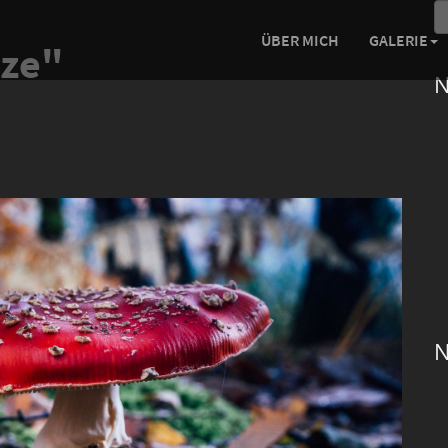
ÜBER MICH
GALERIE
lze"
N
N