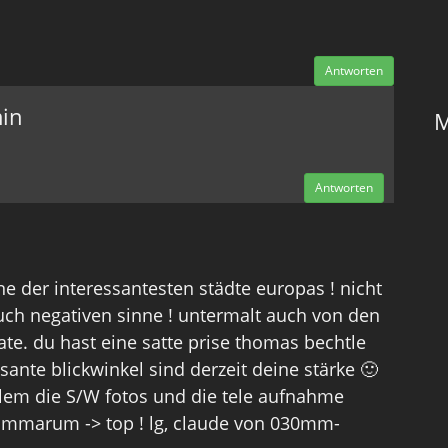
Antworten
in
M
Antworten
ne der interessantesten städte europas ! nicht
uch negativen sinne ! untermalt auch von den
ate. du hast eine satte prise thomas bechtle
ssante blickwinkel sind derzeit deine stärke 🙂
llem die S/W fotos und die tele aufnahme
mmarum -> top ! lg, claude von 030mm-