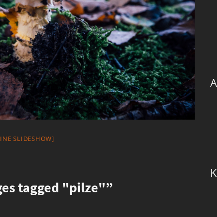
A
EINE SLIDESHOW]
K
s tagged "pilze"”