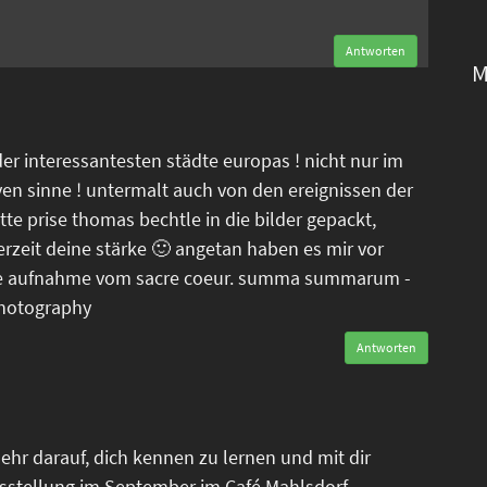
Antworten
M
der interessantesten städte europas ! nicht nur im
ven sinne ! untermalt auch von den ereignissen der
tte prise thomas bechtle in die bilder gepackt,
erzeit deine stärke 🙂 angetan haben es mir vor
tele aufnahme vom sacre coeur. summa summarum -
photography
Antworten
ehr darauf, dich kennen zu lernen und mit dir
sstellung im September im Café Mahlsdorf