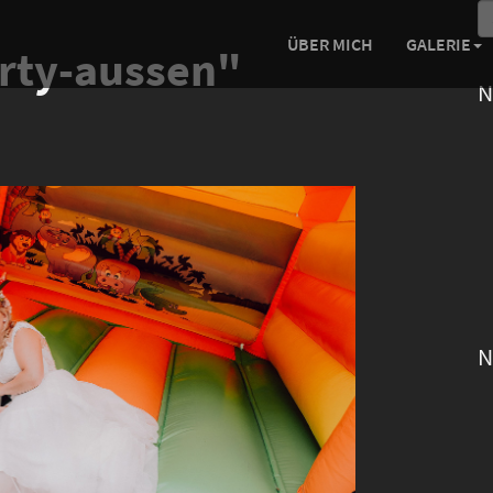
ÜBER MICH
GALERIE
rty-aussen"
N
N