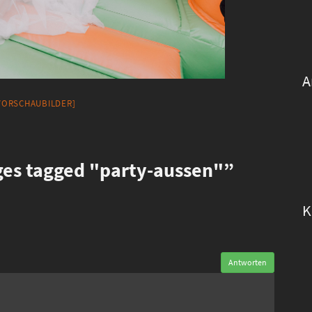
A
 VORSCHAUBILDER]
es tagged "party-aussen"”
K
Antworten
n