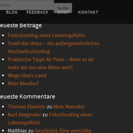
Suche
BLOG
FEEDBACK
SHOP
KONTAKT
eueste Beiträge
Fotoshooting eines Lebensgefühls
Trash the dress – ein außergewöhnliches
Hochzeitsshooting
Praktische Tipps für Paris – denn es ist
mehr als nur eine Reise wert!
Wege übers Land
Mein Biesdorf
eueste Kommentare
Thomas Eberlein
zu
Mein Marzahn
Kurt Stegmaier
zu
Fotoshooting eines
Lebensgefühls
Matthias
zu
Geschützt: Eine verrückte