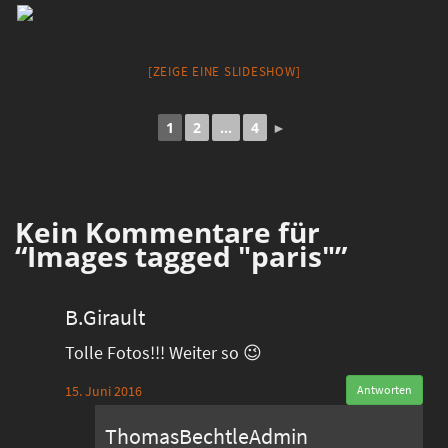
[ZEIGE EINE SLIDESHOW]
1
2
...
4
►
Kein
Kommentare für
“Images tagged "paris"”
B.Girault
Tolle Fotos!!! Weiter so 😉
15. Juni 2016
Antworten
ThomasBechtleAdmin