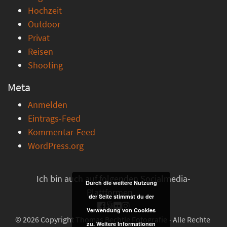
Hochzeit
Outdoor
Privat
Reisen
Shooting
Meta
Anmelden
Eintrags-Feed
Kommentar-Feed
WordPress.org
Ich bin auch auf folgenden Socialmedia-
Durch die weitere Nutzung
Plattformen ...
der Seite stimmst du der
Verwendung von Cookies
© 2026 Copyright Thomas Bechtle Fotografie - Alle Rechte
zu.
Weitere Informationen