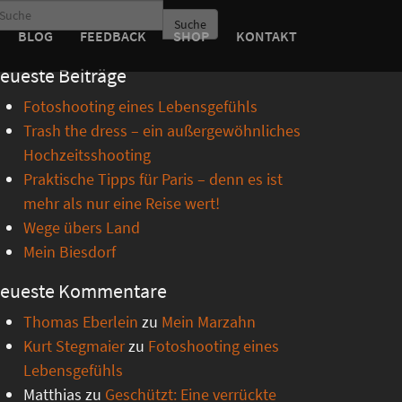
Suche
BLOG
FEEDBACK
SHOP
KONTAKT
eueste Beiträge
Fotoshooting eines Lebensgefühls
Trash the dress – ein außergewöhnliches
Hochzeitsshooting
Praktische Tipps für Paris – denn es ist
mehr als nur eine Reise wert!
Wege übers Land
Mein Biesdorf
eueste Kommentare
Thomas Eberlein
zu
Mein Marzahn
Kurt Stegmaier
zu
Fotoshooting eines
Lebensgefühls
Matthias
zu
Geschützt: Eine verrückte