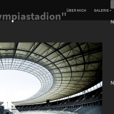
ÜBER MICH
GALERIE
ympiastadion"
N
N