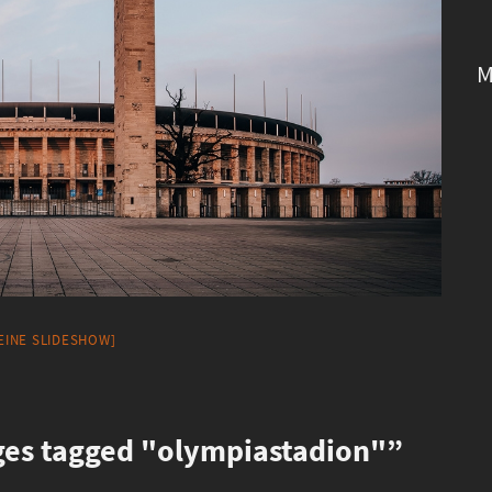
M
 EINE SLIDESHOW]
es tagged "olympiastadion"”