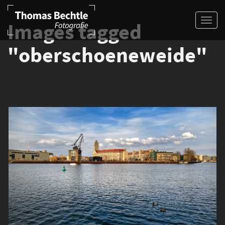
Images tagged
"oberschoeneweide"