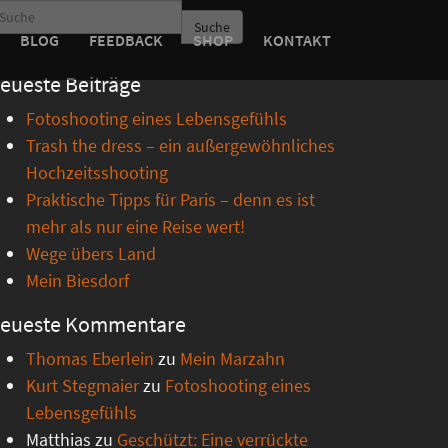
Suche
BLOG
FEEDBACK
SHOP
KONTAKT
eueste Beiträge
Fotoshooting eines Lebensgefühls
Trash the dress – ein außergewöhnliches
Hochzeitsshooting
Praktische Tipps für Paris – denn es ist
mehr als nur eine Reise wert!
Wege übers Land
Mein Biesdorf
eueste Kommentare
Thomas Eberlein
zu
Mein Marzahn
Kurt Stegmaier
zu
Fotoshooting eines
Lebensgefühls
Matthias
zu
Geschützt: Eine verrückte