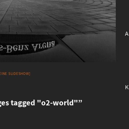
A
 EINE SLIDESHOW]
K
es tagged "o2-world"”