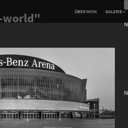
ÜBER MICH
GALERIE
-world"
N
N