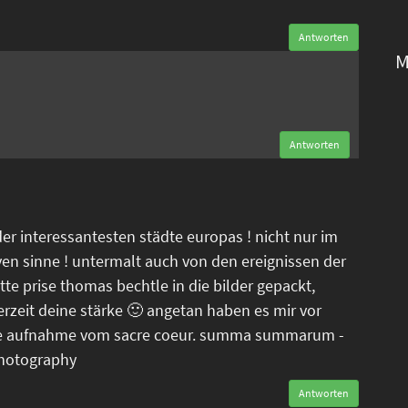
Antworten
M
n
Antworten
der interessantesten städte europas ! nicht nur im
ven sinne ! untermalt auch von den ereignissen der
tte prise thomas bechtle in die bilder gepackt,
erzeit deine stärke 🙂 angetan haben es mir vor
tele aufnahme vom sacre coeur. summa summarum -
photography
Antworten