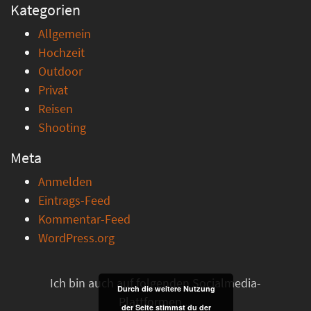
Kategorien
Allgemein
Hochzeit
Outdoor
Privat
Reisen
Shooting
Meta
Anmelden
Eintrags-Feed
Kommentar-Feed
WordPress.org
Ich bin auch auf folgenden Socialmedia-
Durch die weitere Nutzung
Plattformen ...
der Seite stimmst du der