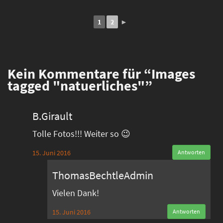
1
2
►
Kein
Kommentare für “Images
tagged "natuerliches"”
B.Girault
Tolle Fotos!!! Weiter so 😉
15. Juni 2016
Antworten
ThomasBechtleAdmin
Vielen Dank!
15. Juni 2016
Antworten