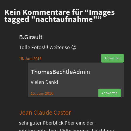
Kein
Kommentare für “Images
tagged "nachtaufnahme"”
B.Girault
Tolle Fotos!!! Weiter so 😉
15. Juni 2016
Antworten
ThomasBechtleAdmin
Vielen Dank!
15. Juni 2016
Antworten
Jean Claude Castor
sehr guter überblick über eine der
interessantesten städte europas ! nicht nur