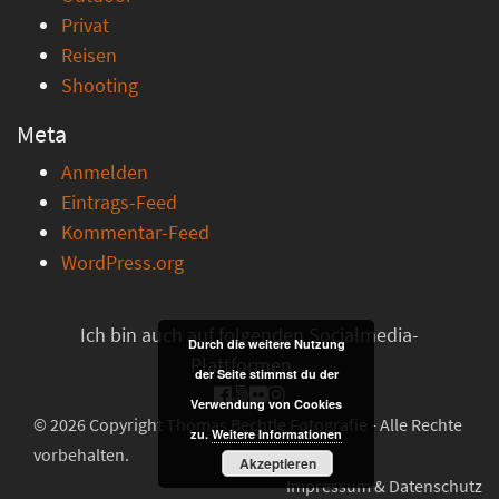
Privat
Reisen
Shooting
Meta
Anmelden
Eintrags-Feed
Kommentar-Feed
WordPress.org
Ich bin auch auf folgenden Socialmedia-
Durch die weitere Nutzung
Plattformen ...
der Seite stimmst du der
Verwendung von Cookies
© 2026 Copyright Thomas Bechtle Fotografie - Alle Rechte
zu.
Weitere Informationen
vorbehalten.
Akzeptieren
Impressum & Datenschutz