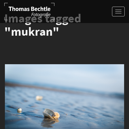
Images tagged
"mukran"