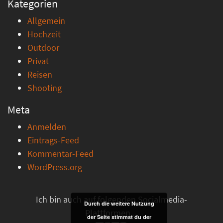
Kategorien
Allgemein
Hochzeit
Outdoor
Privat
Reisen
Shooting
Meta
Anmelden
Eintrags-Feed
Kommentar-Feed
WordPress.org
Ich bin auch auf folgenden Socialmedia-
Durch die weitere Nutzung
Plattformen ...
der Seite stimmst du der