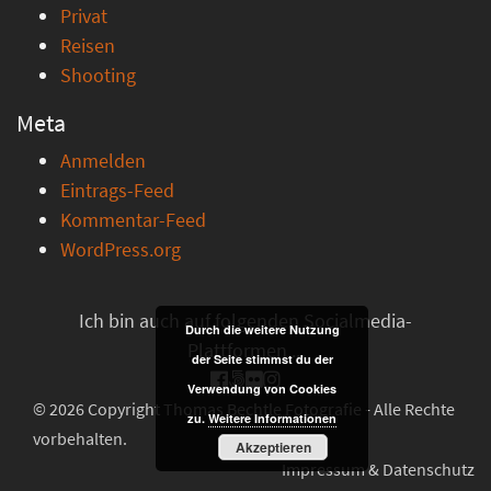
Privat
Reisen
Shooting
Meta
Anmelden
Eintrags-Feed
Kommentar-Feed
WordPress.org
Ich bin auch auf folgenden Socialmedia-
Durch die weitere Nutzung
Plattformen ...
der Seite stimmst du der
Verwendung von Cookies
© 2026 Copyright Thomas Bechtle Fotografie - Alle Rechte
zu.
Weitere Informationen
vorbehalten.
Akzeptieren
Impressum & Datenschutz