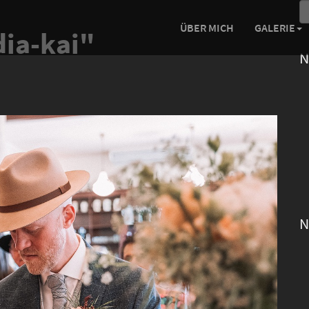
ÜBER MICH
GALERIE
dia-kai"
N
N