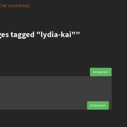
 EINE SLIDESHOW]
s tagged "lydia-kai"”
Antworten
n
Antworten