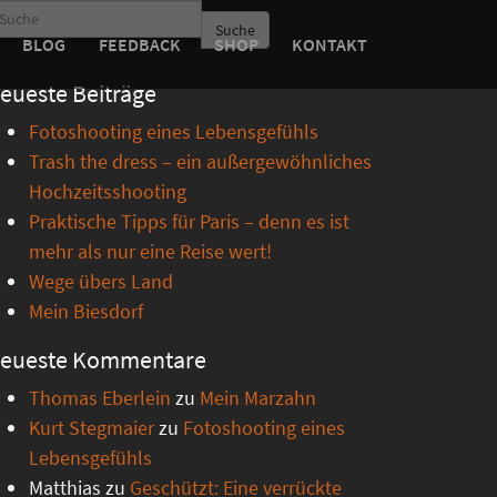
Suche
BLOG
FEEDBACK
SHOP
KONTAKT
eueste Beiträge
Fotoshooting eines Lebensgefühls
Trash the dress – ein außergewöhnliches
Hochzeitsshooting
Praktische Tipps für Paris – denn es ist
mehr als nur eine Reise wert!
Wege übers Land
Mein Biesdorf
eueste Kommentare
Thomas Eberlein
zu
Mein Marzahn
Kurt Stegmaier
zu
Fotoshooting eines
Lebensgefühls
Matthias
zu
Geschützt: Eine verrückte