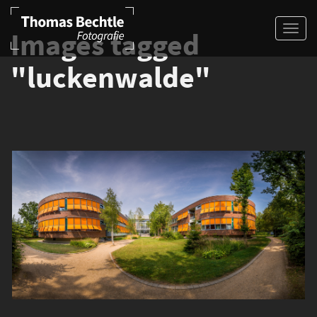
Images tagged
"luckenwalde"