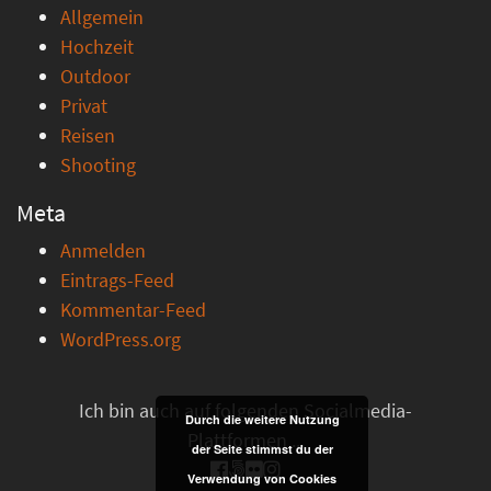
Allgemein
Hochzeit
Outdoor
Privat
Reisen
Shooting
Meta
Anmelden
Eintrags-Feed
Kommentar-Feed
WordPress.org
Ich bin auch auf folgenden Socialmedia-
Durch die weitere Nutzung
Plattformen ...
der Seite stimmst du der
Verwendung von Cookies