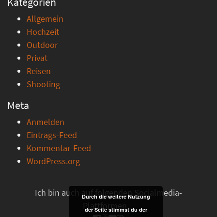
Kategorien
Allgemein
Hochzeit
Outdoor
Privat
Reisen
Shooting
Meta
Anmelden
Eintrags-Feed
Kommentar-Feed
WordPress.org
Ich bin auch auf folgenden Socialmedia-
Durch die weitere Nutzung
Plattformen ...
der Seite stimmst du der