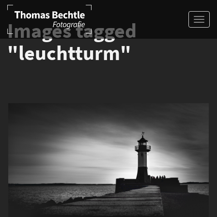
Images tagged
"leuchtturm"