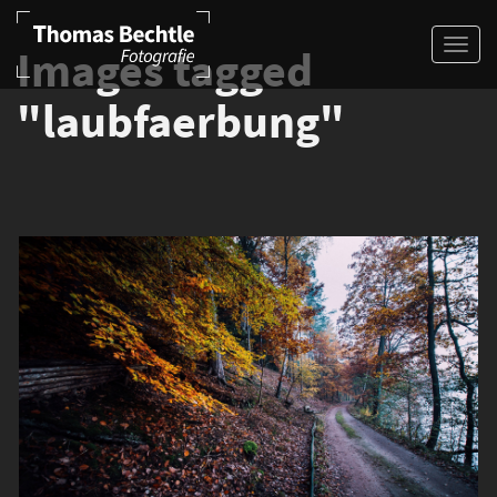
Images tagged
"laubfaerbung"