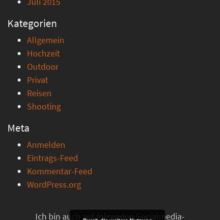
Juli 2015
Kategorien
Allgemein
Hochzeit
Outdoor
Privat
Reisen
Shooting
Meta
Anmelden
Eintrags-Feed
Kommentar-Feed
WordPress.org
Ich bin auch auf folgenden Socialmedia-