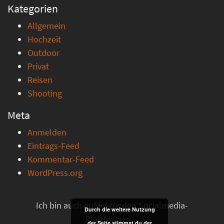
Kategorien
Allgemein
Hochzeit
Outdoor
Privat
Reisen
Shooting
Meta
Anmelden
Eintrags-Feed
Kommentar-Feed
WordPress.org
Ich bin auch auf folgenden Socialmedia-
Durch die weitere Nutzung
Plattformen ...
der Seite stimmst du der