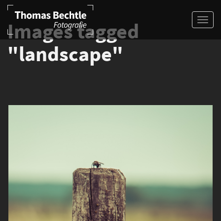
Images tagged
"landscape"