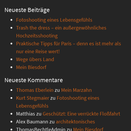
Neueste Beiträge
Fotoshooting eines Lebensgefühls
Trash the dress – ein außergewöhnliches
Hochzeitsshooting
Praktische Tipps für Paris – denn es ist mehr als
nur eine Reise wert!
Wege übers Land
Mein Biesdorf
Neueste Kommentare
Thomas Eberlein
zu
Mein Marzahn
Kurt Stegmaier
zu
Fotoshooting eines
Lebensgefühls
Matthias
zu
Geschützt: Eine verrückte Floßfahrt
Alex Baumann
zu
architektonisches
ThomasBechtleAdmin
zu
Mein Biesdorf