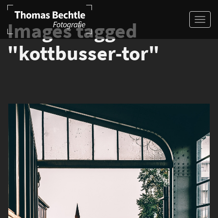
Images tagged
"kottbusser-tor"