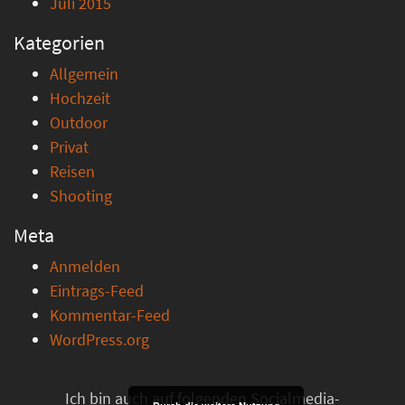
Juli 2015
Kategorien
Allgemein
Hochzeit
Outdoor
Privat
Reisen
Shooting
Meta
Anmelden
Eintrags-Feed
Kommentar-Feed
WordPress.org
Ich bin auch auf folgenden Socialmedia-