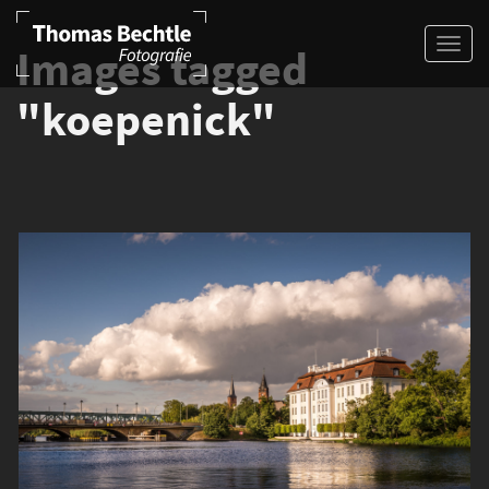
Images tagged
"koepenick"