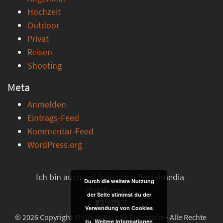
Hochzeit
Outdoor
Privat
Reisen
Shooting
Meta
Anmelden
Eintrags-Feed
Kommentar-Feed
WordPress.org
Ich bin auch auf folgenden Socialmedia-
Durch die weitere Nutzung
Plattformen ...
der Seite stimmst du der
Verwendung von Cookies
© 2026 Copyright Thomas Bechtle Fotografie - Alle Rechte
zu.
Weitere Informationen