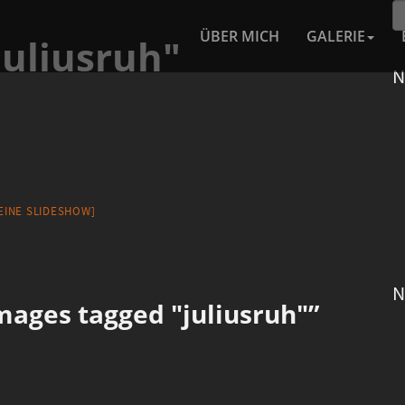
ÜBER MICH
GALERIE
juliusruh"
N
 EINE SLIDESHOW]
N
ages tagged "juliusruh"”