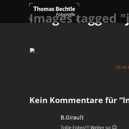
Images tagged "
[ZEIGE
Kein
Kommentare für “Im
B.Girault
Tolle Fotos!!! Weiter so 😉