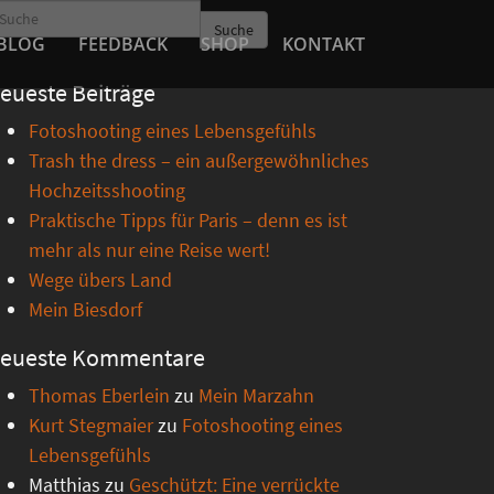
Suche
BLOG
FEEDBACK
SHOP
KONTAKT
eueste Beiträge
Fotoshooting eines Lebensgefühls
Trash the dress – ein außergewöhnliches
Hochzeitsshooting
Praktische Tipps für Paris – denn es ist
mehr als nur eine Reise wert!
Wege übers Land
Mein Biesdorf
eueste Kommentare
Thomas Eberlein
zu
Mein Marzahn
Kurt Stegmaier
zu
Fotoshooting eines
Lebensgefühls
Matthias
zu
Geschützt: Eine verrückte