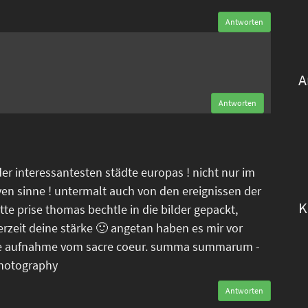
Antworten
n
A
Antworten
der interessantesten städte europas ! nicht nur im
ven sinne ! untermalt auch von den ereignissen der
K
tte prise thomas bechtle in die bilder gepackt,
erzeit deine stärke 🙂 angetan haben es mir vor
tele aufnahme vom sacre coeur. summa summarum -
photography
Antworten