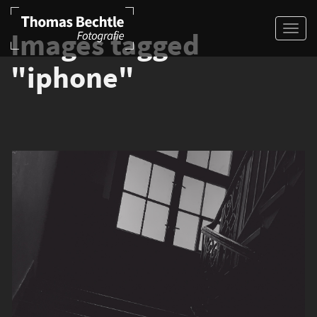
Images tagged
"iphone"