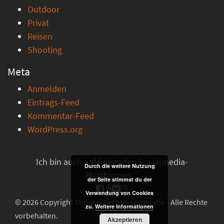
Outdoor
Privat
Reisen
Shooting
Meta
Anmelden
Eintrags-Feed
Kommentar-Feed
WordPress.org
Ich bin auch auf folgenden Socialmedia-
Durch die weitere Nutzung
Plattformen ...
der Seite stimmst du der
Verwendung von Cookies
© 2026 Copyright Thomas Bechtle Fotografie - Alle Rechte
zu.
Weitere Informationen
vorbehalten.
Akzeptieren