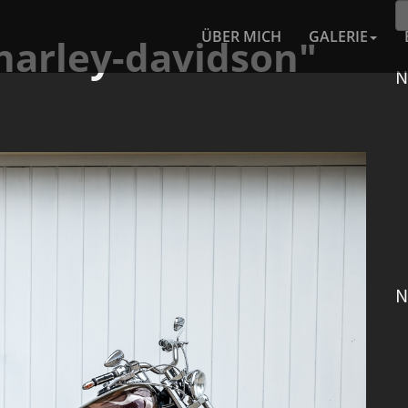
ÜBER MICH
GALERIE
harley-davidson"
N
N