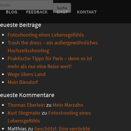
Suche
BLOG
FEEDBACK
SHOP
KONTAKT
eueste Beiträge
Fotoshooting eines Lebensgefühls
Trash the dress – ein außergewöhnliches
Hochzeitsshooting
Praktische Tipps für Paris – denn es ist
mehr als nur eine Reise wert!
Wege übers Land
Mein Biesdorf
eueste Kommentare
Thomas Eberlein
zu
Mein Marzahn
Kurt Stegmaier
zu
Fotoshooting eines
Lebensgefühls
Matthias
zu
Geschützt: Eine verrückte