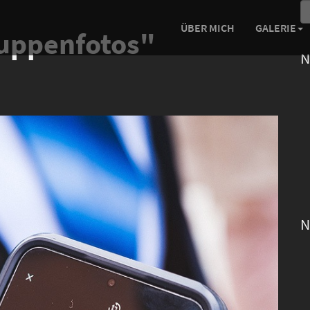
ÜBER MICH
GALERIE
ruppenfotos"
N
N