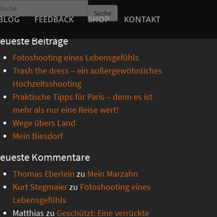
Suche
BLOG
FEEDBACK
SHOP
KONTAKT
eueste Beiträge
Fotoshooting eines Lebensgefühls
Trash the dress – ein außergewöhnliches
Hochzeitsshooting
Praktische Tipps für Paris – denn es ist
mehr als nur eine Reise wert!
Wege übers Land
Mein Biesdorf
eueste Kommentare
Thomas Eberlein
zu
Mein Marzahn
Kurt Stegmaier
zu
Fotoshooting eines
Lebensgefühls
Matthias
zu
Geschützt: Eine verrückte