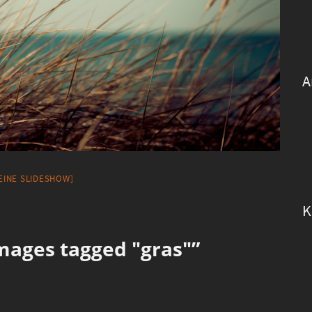
A
 EINE SLIDESHOW]
K
ages tagged "gras"”