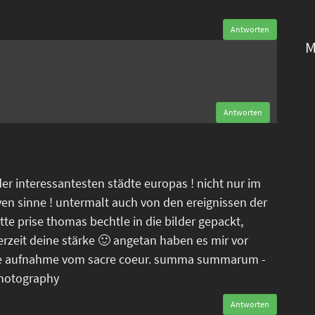
Antworten
M
n
Antworten
der interessantesten städte europas ! nicht nur im
ven sinne ! untermalt auch von den ereignissen der
tte prise thomas bechtle in die bilder gepackt,
erzeit deine stärke 🙂 angetan haben es mir vor
tele aufnahme vom sacre coeur. summa summarum -
photography
Antworten