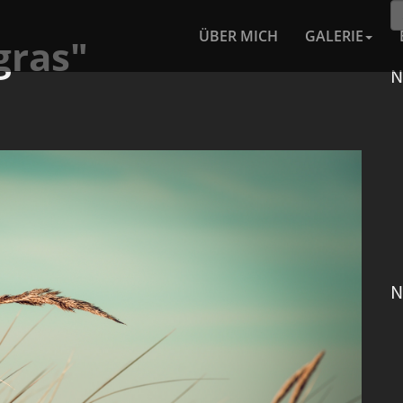
ÜBER MICH
GALERIE
gras"
N
N