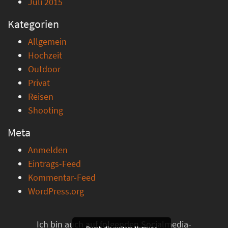
Juli 2015
Kategorien
Allgemein
Hochzeit
Outdoor
Privat
Reisen
Shooting
Meta
Anmelden
Eintrags-Feed
Kommentar-Feed
WordPress.org
Ich bin auch auf folgenden Socialmedia-