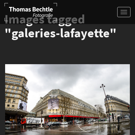
Images tagged
"galeries-lafayette"