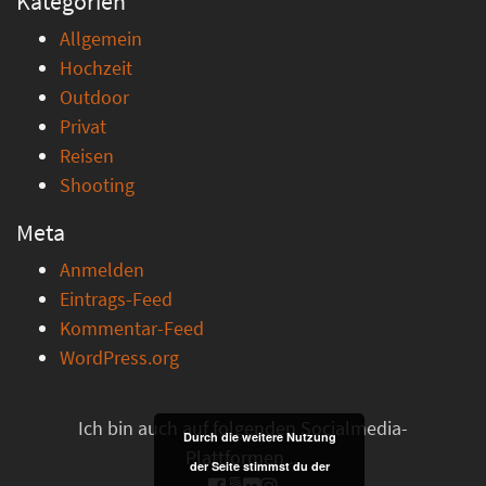
Kategorien
Allgemein
Hochzeit
Outdoor
Privat
Reisen
Shooting
Meta
Anmelden
Eintrags-Feed
Kommentar-Feed
WordPress.org
Ich bin auch auf folgenden Socialmedia-
Durch die weitere Nutzung
Plattformen ...
der Seite stimmst du der