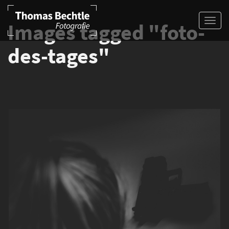
Images tagged "foto-
des-tages"