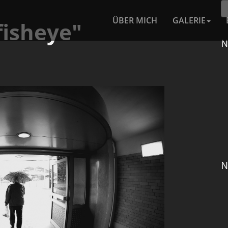
ÜBER MICH
GALERIE
fisheye"
N
N