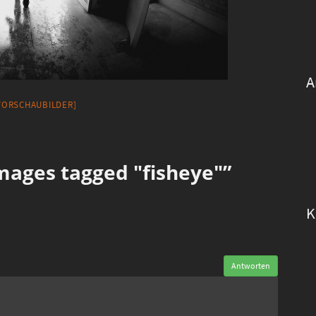
A
 VORSCHAUBILDER]
ages tagged "fisheye"”
K
Antworten
n