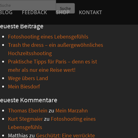
Suche
BLOG
FEEDBACK
SHOP
KONTAKT
eueste Beiträge
Fotoshooting eines Lebensgefühls
Trash the dress – ein außergewöhnliches
Hochzeitsshooting
Praktische Tipps für Paris – denn es ist
mehr als nur eine Reise wert!
Wege übers Land
Mein Biesdorf
eueste Kommentare
Thomas Eberlein
zu
Mein Marzahn
Kurt Stegmaier
zu
Fotoshooting eines
Lebensgefühls
Matthias
zu
Geschützt: Eine verrückte