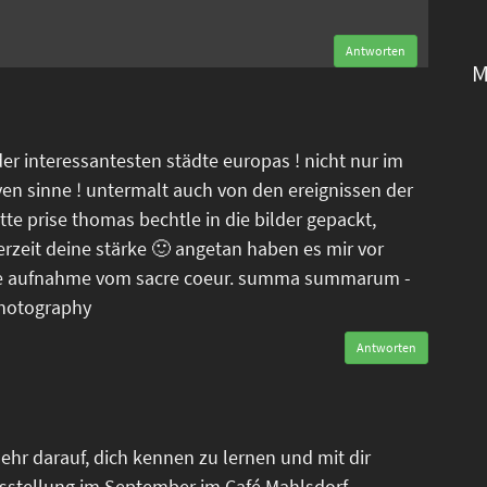
Antworten
M
der interessantesten städte europas ! nicht nur im
ven sinne ! untermalt auch von den ereignissen der
tte prise thomas bechtle in die bilder gepackt,
erzeit deine stärke 🙂 angetan haben es mir vor
tele aufnahme vom sacre coeur. summa summarum -
photography
Antworten
ehr darauf, dich kennen zu lernen und mit dir
sstellung im September im Café Mahlsdorf