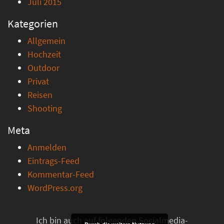
Juli 2015
Kategorien
Allgemein
Hochzeit
Outdoor
Privat
Reisen
Shooting
Meta
Anmelden
Eintrags-Feed
Kommentar-Feed
WordPress.org
Ich bin auch auf folgenden Socialmedia-