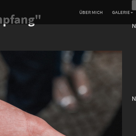
ÜBER MICH
GALERIE
mpfang"
N
N