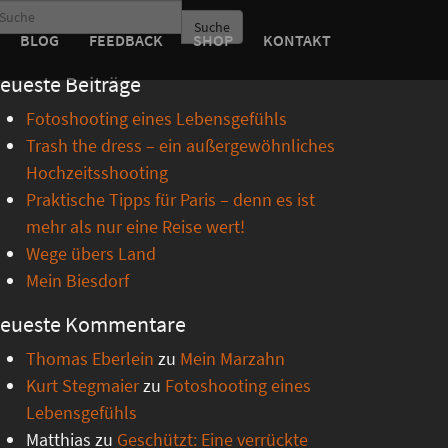
Suche
BLOG
FEEDBACK
SHOP
KONTAKT
eueste Beiträge
Fotoshooting eines Lebensgefühls
Trash the dress – ein außergewöhnliches
Hochzeitsshooting
Praktische Tipps für Paris – denn es ist
mehr als nur eine Reise wert!
Wege übers Land
Mein Biesdorf
eueste Kommentare
Thomas Eberlein
zu
Mein Marzahn
Kurt Stegmaier
zu
Fotoshooting eines
Lebensgefühls
Matthias
zu
Geschützt: Eine verrückte