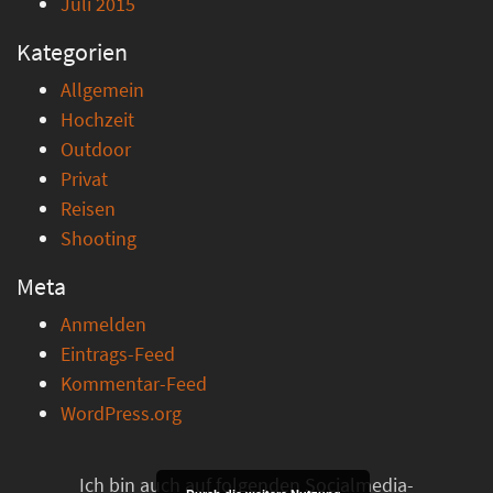
Juli 2015
Kategorien
Allgemein
Hochzeit
Outdoor
Privat
Reisen
Shooting
Meta
Anmelden
Eintrags-Feed
Kommentar-Feed
WordPress.org
Ich bin auch auf folgenden Socialmedia-