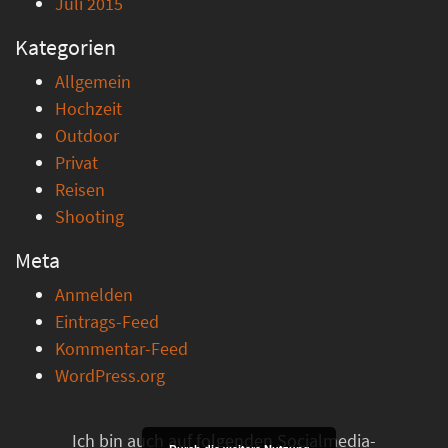
Juli 2015
Kategorien
Allgemein
Hochzeit
Outdoor
Privat
Reisen
Shooting
Meta
Anmelden
Eintrags-Feed
Kommentar-Feed
WordPress.org
Ich bin auch auf folgenden Socialmedia-