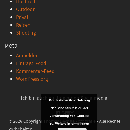
Hochzeit
Outdoor
Privat
Reisen
Shooting
Meta
Anmelden
Eintrags-Feed
Kommentar-Feed
WordPress.org
Ich bin auch auf folgenden Socialmedia-
Durch die weitere Nutzung
Plattformen ...
der Seite stimmst du der
Verwendung von Cookies
© 2026 Copyright Thomas Bechtle Fotografie - Alle Rechte
zu.
Weitere Informationen
vorbehalten.